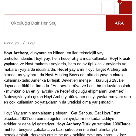
ARA
Anasayfa
Hoyt
Hoyt Archery
, dünyanın en bilinen, en ileri teknolojili yay
üreticilerindendir. Hoyt yay, hem hedef atışlarında kullanılan
Hoyt klasik
yay
larda ve Hoyt makaralı yaylarda, hem de av tipi klasik yaylarda ve
makaralı yaylarda iddialılardır.
Hedef yay
larını Hoyt Target Archery adı
altında, av yaylarını da Hoyt Hunting Bows adı altında yaygın olarak
kullanmaktadır. Amerika Birleşik Devletleri menşeili, kuruluşu 1931’e
dayanan köklü bir firmadır. “Her şey bir rüya ve basit bir tutkuyla başladı
- mümkün olan en iyi avcılık ve hedef okçuluğu ekipmanını üretmek”
özdeyişiyle yola çıkan Hoyt Archery, dünyanın en iyi yaylarının yanı sıra
en çok kullanılan ok yataklarının da üreticisi olma yarışındadır.
Hoyt Yaylarının markalaşmış sloganı “Get Serious. Get Hoyt.” tüm
okçulara 1931’den beri süregelen anlayışlarını ne kadar ciddiye
aldıklarını daha iyi gösteriyor.
Hoyt Archery Türkiye
satışları 1990’larda
muhtelif bireysel çabalarla ve bazı şirketlerin münferit alımlarıyla
gerçeklemiştir. Herkesin erişimine açık şekilde Hoyt yay satışı ilk kez