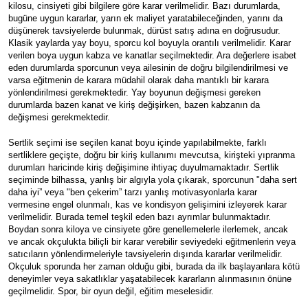
kilosu, cinsiyeti gibi bilgilere göre karar verilmelidir. Bazı durumlarda, 
bugüne uygun kararlar, yarın ek maliyet yaratabileceğinden, yarını da 
düşünerek tavsiyelerde bulunmak, dürüst satış adına en doğrusudur. 
Klasik yaylarda yay boyu, sporcu kol boyuyla orantılı verilmelidir. Karar 
verilen boya uygun kabza ve kanatlar seçilmektedir. Ara değerlere isabet 
eden durumlarda sporcunun veya ailesinin de doğru bilgilendirilmesi ve 
varsa eğitmenin de karara müdahil olarak daha mantıklı bir karara 
yönlendirilmesi gerekmektedir. Yay boyunun değişmesi gereken 
durumlarda bazen kanat ve kiriş değişirken, bazen kabzanın da 
değişmesi gerekmektedir. 
Sertlik seçimi ise seçilen kanat boyu içinde yapılabilmekte, farklı 
sertliklere geçişte, doğru bir kiriş kullanımı mevcutsa, kirişteki yıpranma 
durumları haricinde kiriş değişimine ihtiyaç duyulmamaktadır. Sertlik 
seçiminde bilhassa, yanlış bir algıyla yola çıkarak, sporcunun "daha sert 
daha iyi” veya "ben çekerim” tarzı yanlış motivasyonlarla karar 
vermesine engel olunmalı, kas ve kondisyon gelişimini izleyerek karar 
verilmelidir. Burada temel teşkil eden bazı ayrımlar bulunmaktadır. 
Boydan sonra kiloya ve cinsiyete göre genellemelerle ilerlemek, ancak 
ve ancak okçulukta biliçli bir karar verebilir seviyedeki eğitmenlerin veya 
satıcıların yönlendirmeleriyle tavsiyelerin dışında kararlar verilmelidir. 
Okçuluk sporunda her zaman olduğu gibi, burada da ilk başlayanlara kötü 
deneyimler veya sakatlıklar yaşatabilecek kararların alınmasının önüne 
geçilmelidir. Spor, bir oyun değil, eğitim meselesidir.