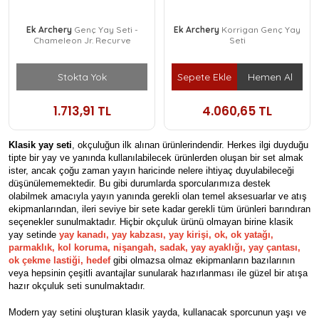
Ek Archery
Genç Yay Seti -
Ek Archery
Korrigan Genç Yay
Chameleon Jr. Recurve
Seti
Stokta Yok
Sepete Ekle
Hemen Al
1.713,91 TL
4.060,65 TL
Klasik yay seti
, okçuluğun ilk alınan ürünlerindendir. Herkes ilgi duyduğu 
tipte bir yay ve yanında kullanılabilecek ürünlerden oluşan bir set almak 
ister, ancak çoğu zaman yayın haricinde nelere ihtiyaç duyulabileceği 
düşünülememektedir. Bu gibi durumlarda sporcularımıza destek 
olabilmek amacıyla yayın yanında gerekli olan temel aksesuarlar ve atış 
ekipmanlarından, ileri seviye bir sete kadar gerekli tüm ürünleri barındıran 
seçenekler sunulmaktadır. Hiçbir okçuluk ürünü olmayan birine klasik 
yay setinde 
yay kanadı
, 
yay kabzası
, 
yay kirişi
, 
ok
, 
ok yatağı
, 
parmaklık
, 
kol koruma
, 
nişangah
, 
sadak
, 
yay ayaklığı
, 
yay çantası
, 
ok çekme lastiği
, 
hedef
gibi olmazsa olmaz ekipmanların bazılarının 
veya hepsinin çeşitli avantajlar sunularak hazırlanması ile güzel bir atışa 
hazır okçuluk seti sunulmaktadır.
Modern yay setini oluşturan klasik yayda, kullanacak sporcunun yaşı ve 