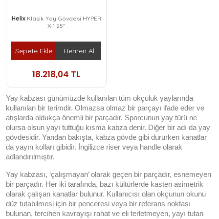
Helix
Klasik Yay Gövdesi HYPER
X-1 25''
Sepete Ekle
Hemen Al
18.218,04 TL
Yay kabzası günümüzde kullanılan tüm okçuluk yaylarında 
kullanılan bir terimdir. Olmazsa olmaz bir parçayı ifade eder ve 
atışlarda oldukça önemli bir parçadır. Sporcunun yay türü ne 
olursa olsun yayı tuttuğu kısma kabza denir. Diğer bir adı da yay 
gövdesidir. Yandan bakışta, kabza gövde gibi dururken kanatlar 
da yayın kolları gibidir. İngilizce riser veya handle olarak 
adlandırılmıştır. 
Yay kabzası, ‘çalışmayan’ olarak geçen bir parçadır, esnemeyen 
bir parçadır. Her iki tarafında, bazı kültürlerde kasten asimetrik 
olarak çalışan kanatlar bulunur. Kullanıcısı olan okçunun okunu 
düz tutabilmesi için bir penceresi veya bir referans noktası 
bulunan, tercihen kavrayışı rahat ve eli terletmeyen, yayı tutan 