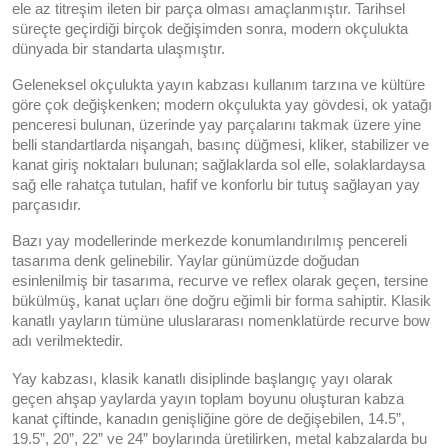
ele az titreşim ileten bir parça olması amaçlanmıştır. Tarihsel 
süreçte geçirdiği birçok değişimden sonra, modern okçulukta 
dünyada bir standarta ulaşmıştır. 
Geleneksel okçulukta yayın kabzası kullanım tarzına ve kültüre 
göre çok değişkenken; modern okçulukta yay gövdesi, ok yatağı 
penceresi bulunan, üzerinde yay parçalarını takmak üzere yine 
belli standartlarda nişangah, basınç düğmesi, kliker, stabilizer ve 
kanat giriş noktaları bulunan; sağlaklarda sol elle, solaklardaysa 
sağ elle rahatça tutulan, hafif ve konforlu bir tutuş sağlayan yay 
parçasıdır. 
B
azı yay modellerinde merkezde konumlandırılmış pencereli 
tasarıma denk gelinebilir. Yaylar günümüzde doğudan 
esinlenilmiş bir tasarıma, recurve ve reflex olarak geçen, tersine 
bükülmüş, kanat uçları öne doğru eğimli bir forma sahiptir. Klasik 
kanatlı yayların tümüne uluslararası nomenklatürde recurve bow 
adı verilmektedir.
Yay kabzası, klasik kanatlı disiplinde başlangıç yayı olarak 
geçen ahşap yaylarda yayın toplam boyunu oluşturan kabza 
kanat çiftinde, kanadın genişliğine göre de değişebilen, 14.5”, 
19.5”, 20”, 22” ve 24” boylarında üretilirken, metal kabzalarda bu 