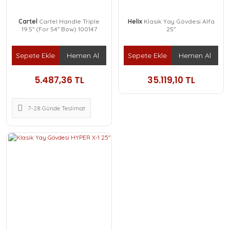
Cartel
Cartel Handle Triple
Helix
Klasik Yay Gövdesi Alfa
19.5'' (For 54'' Bow) 100147
25''
Sepete Ekle
Hemen Al
Sepete Ekle
Hemen Al
5.487,36 TL
35.119,10 TL
7-28 Günde Teslimat