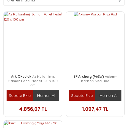
Ark Okçuluk
Az Kullanılmış
SF Archery (W&W)
Axiom+
Saman Panel Hedef 120 x 100
Karbon Kısa Rod
cm
Sepete Ekle
Hemen Al
Sepete Ekle
Hemen Al
4.856,07 TL
1.097,47 TL