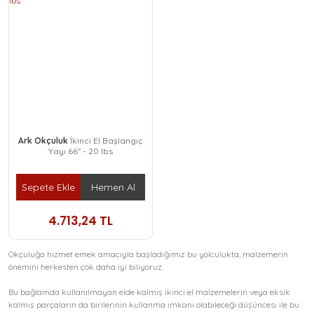
Ark Okçuluk
İkinci El Başlangıç
Yayı 66'' - 20 lbs
Sepete Ekle
Hemen Al
4.713,24 TL
Okçuluğa hizmet emek amacıyla başladığımız bu yolculukta, malzemerin
önemini herkesten çok daha iyi biliyoruz.
Bu bağlamda kullanılmayan elde kalmış ikinci el malzemelerin veya eksik
kalmış parçaların da birilerinin kullanma imkanı olabileceği düşüncesi ile bu