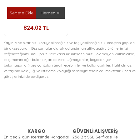
Sepete Ekle
Hemen Al
824,02 TL
Yayınızı ve okarınızı koruyabileceğiniz ve taşıyabileceğiniz kumaştan yapılan
bir aksesuardır. Bez çantalar olarak adlandırılan altkategörü ürünlerimizi
beğeneceğinizi umuyoruz. Sert kasa ürünlerden mutlu olamayan kullanıcılar,
(taşımasını ağır bulanlar, araclarına sığmayanlar, koyacak yer
bulamayanlar) bez çantaları tercih edebilirler ve kullanabilirler. Hafif olması
ve taşıma kolaylığı ve istifleme kolaylığı sebebiyle tercih edilmektedir. Öneri ve
görüşlerinizi de bekliyoruz.
KARGO
GÜVENLİ ALIŞVERİŞ
En geç 2 gün içerisinde Kargoda!
256 Bit SSL Serfikası ile