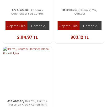
Ark Okçuluk
Ekonomik
Helix
Klasik (Olimpik) Yay
Geleneksel Yay Çantası
Çantası
Sepete Ekle
Hemen Al
Sepete Ekle
Hemen Al
2.114,97 TL
903,12 TL
Ata Archery
Bez Yay Çantası
(Tercihen Klasik Kanatlı İçin)