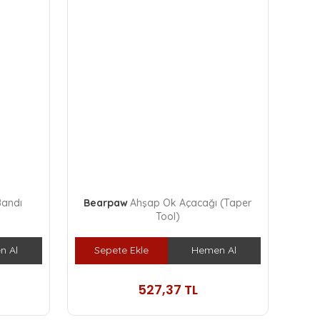
Bandı
Bearpaw
Ahşap Ok Açacağı (Taper
Tool)
n Al
Sepete Ekle
Hemen Al
527,37 TL