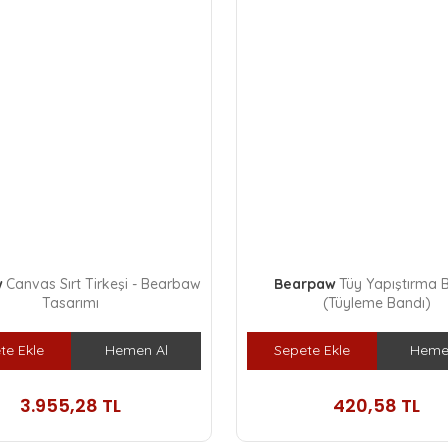
w
Canvas Sırt Tirkeşi - Bearbaw
Bearpaw
Tüy Yapıştırma 
Tasarımı
(Tüyleme Bandı)
te Ekle
Hemen Al
Sepete Ekle
Heme
3.955,28 TL
420,58 TL