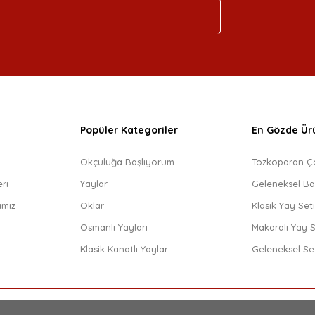
Popüler Kategoriler
En Gözde Ür
Okçuluğa Başlıyorum
Tozkoparan Ç
ri
Yaylar
Geleneksel Ba
imiz
Oklar
Klasik Yay Set
Osmanlı Yayları
Makaralı Yay S
Klasik Kanatlı Yaylar
Geleneksel Se
Ark Okçuluk® 2025. Tüm hakları saklıdır.