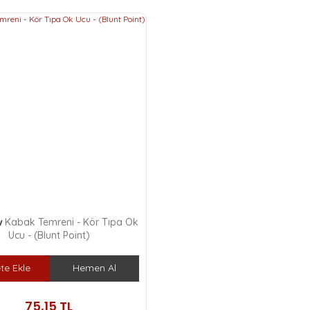
w
Kabak Temreni - Kör Tıpa Ok
Ucu - (Blunt Point)
te Ekle
Hemen Al
75,15 TL