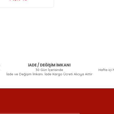
Ş
iADE / DEĞİŞİM İMKANI
e
30 Gün İçerisinde
Hafta içi 
İade ve Değişim İmkanı. İade Kargo Ücreti Alıcıya Aittir