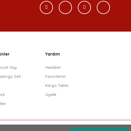
ünler
Yardım
ocuk Yayı
Hesabım
şlangıç Seti
Favorilerim
i
Kargo Takibi
eti
Üyelik
tler