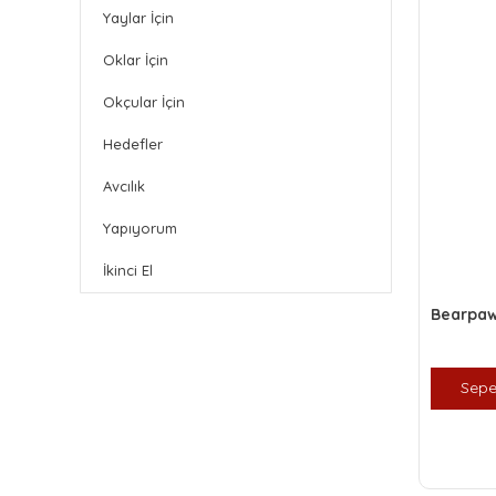
Yaylar İçin
Oklar İçin
Okçular İçin
Hedefler
Avcılık
Yapıyorum
İkinci El
Bearpa
Sepe