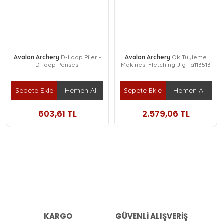
Avalon Archery
D-Loop Piier -
Avalon Archery
Ok Tüyleme
D-loop Pensesi
Makinesi Fletching Jig Ta113513
Sepete Ekle
Hemen Al
Sepete Ekle
Hemen Al
603,61 TL
2.579,06 TL
KARGO
GÜVENLİ ALIŞVERİŞ