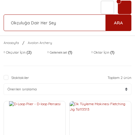
ARA
Anasayfa
Avalon Archery
Okçular İçin
(2)
Geleneksel
(1)
Oklar İçin
(1)
Stoktakiler
Toplam 2 ürün