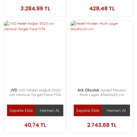
3.284,99 TL
428,48 TL
JVD
JVD Hedef Kağıdı 3X20
Ark Okçuluk
Hedef Minderi
cm Vertıcal Target Face FITA
Multi Layer 40x40x20 cm
Sepete Ekle
Hemen Al
Sepete Ekle
Hemen Al
40,74 TL
2.743,68 TL