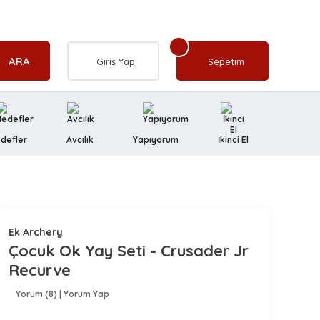
ARA
Giriş Yap
Sepetim
defler
Avcılık
Yapıyorum
İkinci El
Ek Archery
Çocuk Ok Yay Seti - Crusader Jr
Recurve
Yorum (8) | Yorum Yap