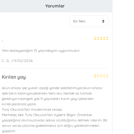
Yorumlar
.
Yeni başlayacağım 15 yaşındayım uygunmudur
C... G... | 11/02/2026
Kırılan yay
okun arkası ipe yukarı aşağı yönde sabitlenmiyor.okun arkası
ipte takılı kalmıyor.çekerken hem oku hemde ipi tutmak
gerekiyor.nişangah yok.9 yaşındaki kızım yayı çekerken
kırıldı.paranıza yazık.
Tunç Okçuluk'tan müşterimize cevap:
Merhaba, ben Tunç Okçuluk'tan Ayberk Bilgin. Öncelikle
yaşadığınız olumsuzluklar adına üzüldüğümü iletmek isterim. Bir
sorun varsa çözüme gidebilmeniz için doğru yönlendirmeleri
yapalım.