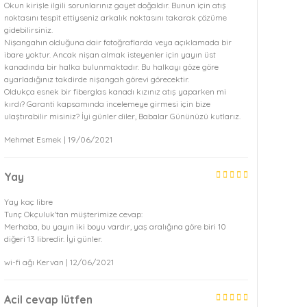
Okun kirişle ilgili sorunlarınız gayet doğaldır. Bunun için atış
noktasını tespit ettiyseniz arkalık noktasını takarak çözüme
gidebilirsiniz.
Nişangahın olduğuna dair fotoğraflarda veya açıklamada bir
ibare yoktur. Ancak nişan almak isteyenler için yayın üst
kanadında bir halka bulunmaktadır. Bu halkayı göze göre
ayarladığınız takdirde nişangah görevi görecektir.
Oldukça esnek bir fiberglas kanadı kızınız atış yaparken mi
kırdı? Garanti kapsamında incelemeye girmesi için bize
ulaştırabilir misiniz? İyi günler diler, Babalar Gününüzü kutlarız.
Mehmet Esmek | 19/06/2021
Yay
Yay kaç libre
Tunç Okçuluk'tan müşterimize cevap:
Merhaba, bu yayın iki boyu vardır, yaş aralığına göre biri 10
diğeri 13 libredir. İyi günler.
wi-fi ağı Kervan | 12/06/2021
Acil cevap lütfen