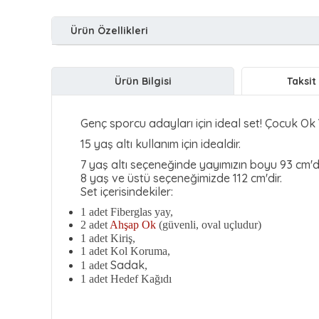
Ürün Özellikleri
Ürün Bilgisi
Taksit
Aynı Gün Kargo
Güvenli Alışveriş
İade Değişim İmk
Genç sporcu adayları için ideal set! Çocuk Ok
15 yaş altı kullanım için idealdir.
7 yaş altı seçeneğinde yayımızın boyu 93 cm'di
8 yaş ve üstü seçeneğimizde 112 cm'dir.
Set içerisindekiler:
1 adet Fiberglas yay,
2 adet
Ahşap Ok
(güvenli, oval uçludur)
1 adet Kiriş,
1 adet
Kol Koruma
,
Sadak
1 adet
,
1 adet
Hedef Kağıdı