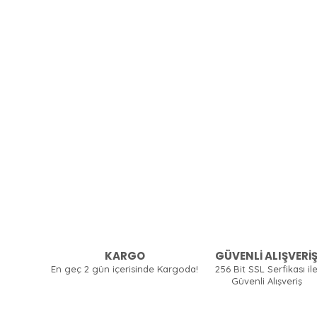
KARGO
GÜVENLİ ALIŞVERİ
En geç 2 gün içerisinde Kargoda!
256 Bit SSL Serfikası il
Güvenli Alışveriş