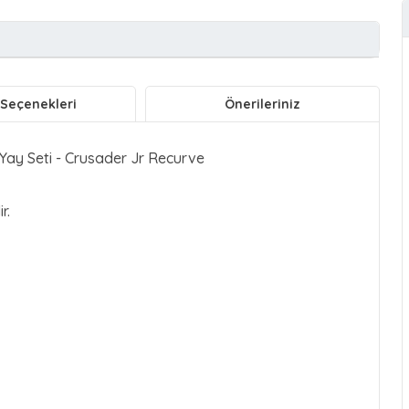
 Seçenekleri
Önerileriniz
anı
Kartlara Taksit İmkanı
 Yay Seti - Crusader Jr Recurve
r.