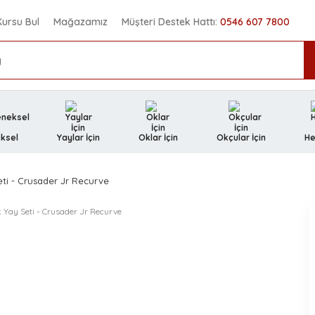
Kursu Bul
Mağazamız
Müşteri Destek Hattı:
0546 607 7800
ksel
Yaylar İçin
Oklar İçin
Okçular İçin
He
ti - Crusader Jr Recurve