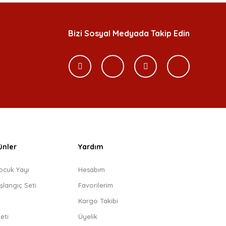
Bizi Sosyal Medyada Takip Edin
ünler
Yardım
ocuk Yayı
Hesabım
şlangıç Seti
Favorilerim
i
Kargo Takibi
eti
Üyelik