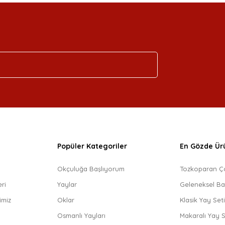
Popüler Kategoriler
En Gözde Ür
Okçuluğa Başlıyorum
Tozkoparan Ç
ri
Yaylar
Geleneksel Ba
imiz
Oklar
Klasik Yay Set
Osmanlı Yayları
Makaralı Yay S