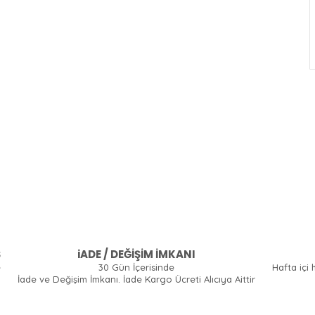
Ş
iADE / DEĞİŞİM İMKANI
e
30 Gün İçerisinde
Hafta içi 
İade ve Değişim İmkanı. İade Kargo Ücreti Alıcıya Aittir