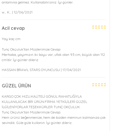
anlamına gelmez. Kullanabilirsiniz. İyi günler.
w... K... | 12/06/2021
Acil cevap
Yay kaç cm
Tunç Okçuluk'tan Müşterimize Cevap:
Merhaba, yayımızın iki boyu var, ufak olan 93 cm, büyük olan 112
cm'dir. İyi günler dileriz.
HASSAN BRAWL STARS OYUNCUSU | 17/04/2021
GÜZEL ÜRÜN
KARGO ÇOK HIZLI.KALİTELİ GÖNÜL RAHATLIĞIYLA
KULLANILACAK BİR ÜRÜN.FİRMA YETKİLİLERİ GÜZEL
İLGİLENİYORLAR.TEŞEKKÜRLER TUNÇ OKÇULUK.
Tunç Okçuluk'tan Müşterimize Cevap:
Hem ürünü beğenmenize, hem de bizden memnun kalmanıza çok
sevindik. Güle güle kullanın. İyi günler dileriz.