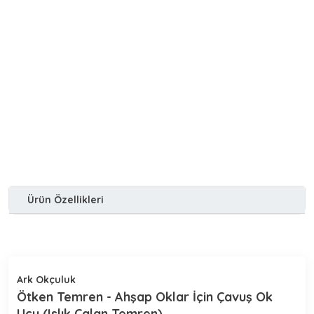
Ürün Özellikleri
Aynı Gün Kargo
Güvenli Alışveriş
İade Değişim İmkanı
Ark Okçuluk
Ötken Temren - Ahşap Oklar İçin Çavuş Ok
Ucu (Islık Çalan Temren)