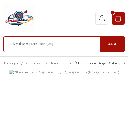
ARA
Anasayfa
Geleneksel
Temrenler
Ötken Temren - Ahşap Oklar İçin Ça