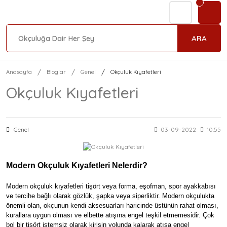
ARA
Anasayfa
Bloglar
Genel
Okçuluk Kıyafetleri
Okçuluk Kıyafetleri
Genel
03-09-2022
10:55
Modern Okçuluk Kıyafetleri Nelerdir?
Modern okçuluk kıyafetleri tişört veya forma, eşofman, spor ayakkabısı
ve tercihe bağlı olarak gözlük, şapka veya siperliktir. Modern okçulukta
önemli olan, okçunun kendi aksesuarları haricinde üstünün rahat olması,
kurallara uygun olması ve elbette atışına engel teşkil etmemesidir. Çok
bol bir tişört istemsiz olarak kirişin yolunda kalarak atışa engel