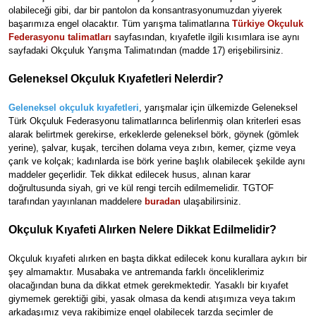
olabileceği gibi, dar bir pantolon da konsantrasyonumuzdan yiyerek
başarımıza engel olacaktır. Tüm yarışma talimatlarına
Türkiye Okçuluk
Federasyonu talimatları
sayfasından, kıyafetle ilgili kısımlara ise aynı
sayfadaki Okçuluk Yarışma Talimatından (madde 17) erişebilirsiniz.
Geleneksel Okçuluk Kıyafetleri Nelerdir?
Geleneksel okçuluk kıyafetleri
, yarışmalar için ülkemizde Geleneksel
Türk Okçuluk Federasyonu talimatlarınca belirlenmiş olan kriterleri esas
alarak belirtmek gerekirse, erkeklerde geleneksel börk, göynek (gömlek
yerine), şalvar, kuşak, tercihen dolama veya zıbın, kemer, çizme veya
çarık ve kolçak; kadınlarda ise börk yerine başlık olabilecek şekilde aynı
maddeler geçerlidir. Tek dikkat edilecek husus, alınan karar
doğrultusunda siyah, gri ve kül rengi tercih edilmemelidir. TGTOF
tarafından yayınlanan maddelere
buradan
ulaşabilirsiniz.
Okçuluk Kıyafeti Alırken Nelere Dikkat Edilmelidir?
Okçuluk kıyafeti alırken en başta dikkat edilecek konu kurallara aykırı bir
şey almamaktır. Musabaka ve antremanda farklı önceliklerimiz
olacağından buna da dikkat etmek gerekmektedir. Yasaklı bir kıyafet
giymemek gerektiği gibi, yasak olmasa da kendi atışımıza veya takım
arkadaşımız veya rakibimize engel olabilecek tarzda seçimler de