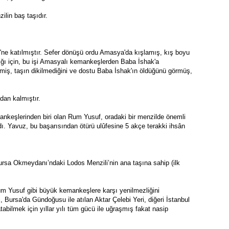
ilin baş taşıdır.
i'ne katılmıştır. Sefer dönüşü ordu Amasya'da kışlamış, kış boyu 
ı için, bu işi Amasyalı kemankeşlerden Baba İshak'a 
miş, taşın dikilmediğini ve dostu Baba İshak'ın öldüğünü görmüş, 
adan kalmıştır. 
ankeşlerinden biri olan Rum Yusuf, oradaki bir menzilde önemli 
. Yavuz, bu başarısından ötürü ulûfesine 5 akçe terakki ihsân 
rsa Okmeydanı’ndaki Lodos Menzili’nin ana taşına sahip (ilk 
m Yusuf gibi büyük kemankeşlere karşı yenilmezliğini 
, Bursa'da Gündoğusu ile atılan Aktar Çelebi Yeri, diğeri İstanbul 
bilmek için yıllar yılı tüm gücü ile uğraşmış fakat nasip 