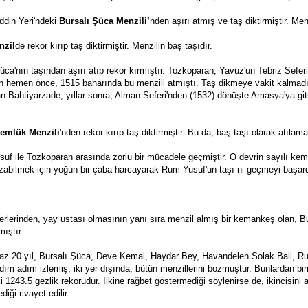
din Yeri'ndeki 
Bursalı Şüca Menzili’
nden aşırı atmış ve taş diktirmiştir. Menz
nzil
de rekor kırıp taş diktirmiştir. Menzilin baş taşıdır.
üca'nın taşından aşırı atıp rekor kırmıştır. Tozkoparan, Yavuz'un Tebriz Sefer
 hemen önce, 1515 baharında bu menzili atmıştı. Taş dikmeye vakit kalmadığ
nan Bahtiyarzade, yıllar sonra, Alman Seferi'nden (1532) dönüşte Amasya'ya git
emlük Menzili
'nden rekor kırıp taş diktirmiştir. Bu da, baş taşı olarak atılam
suf ile Tozkoparan arasında zorlu bir mücadele geçmiştir. O devrin sayılı kem
zabilmek için yoğun bir çaba harcayarak Rum Yusuf'un taşı ni geçmeyi başardı
rlerinden, yay ustası olmasının yanı sıra menzil almış bir kemankeş olan, Bu
mıştır.
n az 20 yıl, Bursalı Şüca, Deve Kemal, Haydar Bey, Havandelen Solak Bali, Ru
dım adım izlemiş, iki yer dışında, bütün menzillerini bozmuştur. Bunlardan biri
43.5 gezlik rekorudur. İlkine rağbet göstermediği söylenirse de, ikincisini ata
ği rivayet edilir.