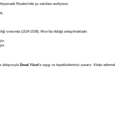
tiyarzade Risalesi'nde şu satırlara rastliyoruz: 
k, 
iği sırasında (1524-1538), Mısır'da öldüğü anlaşılmaktadır.
tır.
tır.
bı dolayısıyla 
Ünsal Yücel
’e saygı ve teşekkürlerimizi sunarız. Kitabı edinmek