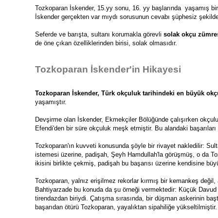
Tozkoparan İskender, 15.yy sonu, 16. yy başlarında  yaşamış bir 
İskender gerçekten var mıydı sorusunun cevabı şüphesiz şekilde 
Seferde ve barışta, sultanı korumakla görevli 
solak okçu zümre
de öne çıkan özelliklerinden birisi, solak olmasıdır.
Tozkoparan İskender'in Hikayesi 
Tozkoparan İskender, Türk okçuluk tarihindeki en büyük ok
yaşamıştır. 
Devşirme olan İskender, Ekmekçiler Bölüğünde çalışırken okçulu
Efendi'den bir süre okçuluk meşk etmiştir. Bu alandaki başarıları
Tozkoparan'ın kuvveti konusunda şöyle bir rivayet nakledilir: Sult
istemesi üzerine, padişah, Şeyh Hamdullah'la görüşmüş, o da Tozko
ikisini birlikte çekmiş, padişah bu başarısı üzerine kendisine b
Tozkoparan, yalnız erişilmez rekorlar kırmış bir kemankeş değil, 
Bahtiyarzade bu konuda da şu örneği vermektedir: Küçük Davud 
tirendazdan biriydi. Çatışma sırasında, bir düşman askerinin ba
başarıdan ötürü Tozkoparan, yayalıktan sipahiliğe yükseltilmiştir.