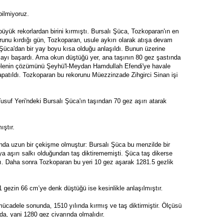
ilmiyoruz.
üyük rekorlardan birini kırmıştı. Bursalı Şüca, Tozkoparan'ın en 
orunu kırdığı gün, Tozkoparan, usule aykırı olarak atışa devam 
Şüca'dan bir yay boyu kısa olduğu anlaşıldı. Bunun üzerine 
ayı başardı. Ama okun düştüğü yer, ana taşının 80 gez şastında 
 meselenin çözümünü Şeyhü'l-Meydan Hamdullah Efendi'ye havale 
kapatıldı. Tozkoparan bu rekorunu Müezzinzade Zihgirci Sinan işi 
uf Yeri'ndeki Bursalı Şüca'ın taşından 70 gez aşırı atarak 
ıştır. 
ında uzun bir çekişme olmuştur: Bursalı Şüca bu menzilde bir 
ya aşırı salkı olduğundan taş diktirememişti. Şüca taş dikerse 
ttı. Daha sonra Tozkoparan bu yeri 10 gez aşarak 1281.5 gezlik 
1 gezin 66 cm’ye denk düştüğü ise kesinlikle anlaşılmıştır.
mücadele sonunda, 1510 yılında kırmış ve taş diktirmiştir. Ölçüsü 
da, yani 1280 gez civarında olmalıdır.