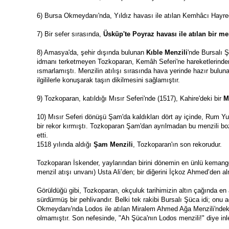
6) Bursa Okmeydanı'nda, Yıldız havası ile atılan Kemhâcı Hayred
7) Bir sefer sırasında, 
Üsküp'te Poyraz havası ile atılan bir me
8) Amasya'da, şehir dışında bulunan 
Kıble Menzili
'nde Bursalı Ş
idmanı terketmeyen Tozkoparan, Kemâh Seferi'ne hareketlerinden
ısmarlamıştı. Menzilin atılışı sırasında hava yerinde hazır bulu
ilgililerle konuşarak taşın dikilmesini sağlamıştır.
9) Tozkoparan, katıldığı Mısır Seferi'nde (1517), Kahire'deki bir 
M
10) Mısır Seferi dönüşü Şam'da kaldıkları dört ay içinde, Rum Yu
bir rekor kırmıştı. Tozkoparan Şam'dan ayrılmadan bu menzili bo
etti. 
1518 yılında aldığı 
Şam Menzili
, Tozkoparan'ın son rekorudur.
Tozkoparan İskender, yaylarından birini dönemin en ünlü kemange
menzil atışı unvanı) Usta Ali’den; bir diğerini İçkoz Ahmed’den al
Görüldüğü gibi, Tozkoparan, okçuluk tarihimizin altın çağında e
sürdürmüş bir pehlivandır. Belki tek rakibi Bursalı Şüca idi; onu a
Okmeydanı'nda Lodos ile atılan Miralem Ahmed Ağa Menzili'ndeki 12
olmamıştır. Son nefesinde, "Ah Şüca'nın Lodos menzili!" diye inledi