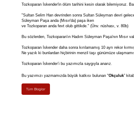
Tozkoparan İskender'in ölüm tarihini kesin olarak bilemiyoruz. Bah
"Sultan Selim Han devrinden sonra Sultan Süleyman devri gelece
Süleyman Paşa anda (Mısır'da) paşa iken 
ve Tozkoparan anda fevt olub gittikde." (Ünv. nüshası, v. 80b) 
Bu sözlerden, Tozkoparan'ın Hadım Süleyman Paşa'nın Mısır valil
Tozkoparan İskender daha sonra kırılamamış 10 ayrı rekor kırmış
Ne yazık ki bunlardan hiçbirinin menzil taşı günümüze ulaşmamış
Tozkoparan İskender’i bu yazımızla saygıyla anarız.
Bu yazımızı yazmamızda büyük katkısı bulunan "
Okçuluk
” kita
Tüm Bloglar