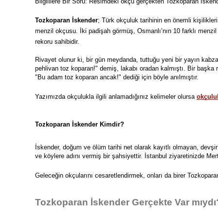
Bilgililere Bir Soru: Resimdeki okçu gerçekten Tozkoparan İsken
Tozkoparan İskender
; Türk okçuluk tarihinin en önemli kişilik
menzil okçusu. İki padişah görmüş, Osmanlı’nın 10 farklı menzi
rekoru sahibidir.
Rivayet olunur ki, bir gün meydanda, tuttuğu yeni bir yayın kabz
pehlivan toz koparan!" demiş, lakabı oradan kalmıştı. Bir başka
"Bu adam toz koparan ancak!" dediği için böyle anılmıştır.
Yazımızda okçulukla ilgili anlamadığınız kelimeler olursa
okçuluk
Tozkoparan İskender Kimdir?
İskender, doğum ve ölüm tarihi net olarak kayıtlı olmayan, devş
ve köylere adını vermiş bir şahsiyettir. İstanbul ziyaretinizde M
Geleceğin okçularını cesaretlendirmek, onları da birer Tozkopar
Tozkoparan İskender Gerçekte Var mıydı