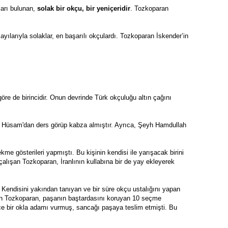
arı bulunan, 
solak bir okçu, bir yeniçeridir
. Tozkoparan 
ayılarıyla solaklar, en başarılı okçulardı. Tozkoparan İskender’in 
öre de birincidir. Onun devrinde Türk okçuluğu altın çağını 
 Hüsam'dan ders görüp kabza almıştır. Ayrıca, Şeyh Hamdullah 
me gösterileri yapmıştı. Bu kişinin kendisi ile yarışacak birini 
alışan Tozkoparan, İranlının kullabına bir de yay ekleyerek 
 Kendisini yakından tanıyan ve bir süre okçu ustalığını yapan 
n Tozkoparan, paşanın baştardasını koruyan 10 seçme 
e bir okla adamı vurmuş, sancağı paşaya teslim etmişti. Bu 