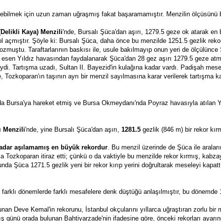
ebilmek için uzun zaman uğraşmış fakat başaramamıştır. Menzilin ölçüsünü b
Delikli Kaya) Menzili
'nde, Bursalı Şüca'dan aşırı, 1279.5 geze ok atarak en b
a yol açmıştır. Şöyle ki: Bursalı Şüca, daha önce bu menzilde 1251.5 gezlik rek
zmuştu. Taraftarlarının baskısı ile, usule bakılmayıp onun yeri de ölçülünce 
z esen Yıldız havasından faydalanarak Şüca'dan 28 gez aşırı 1279.5 geze atm
im öyleydi. Tartışma uzadı, Sultan II. Bayezid'in kulağına kadar vardı. Padişah
ne, Tozkoparan'ın taşının ayrı bir menzil sayılmasına karar verilerek tartışma 
da Bursa'ya hareket etmiş ve Bursa Okmeydanı'nda Poyraz havasıyla atılan Yus
ı Menzili
'nde, yine Bursalı Şüca'dan aşırı, 
1281.5
 gezlik (846 m) bir rekor kırm
kadar aşılamamış en büyük rekordur
. Bu menzil üzerinde de Şüca ile aralar
ca Tozkoparan itiraz etti; çünkü o da vaktiyle bu menzilde rekor kırmış, kabza
unda Şüca 1271.5 gezlik yeni bir rekor kırıp yerini doğrultarak meseleyi kapa
u, farklı dönemlerde farklı mesafelere denk düştüğü anlaşılmıştır, bu dönemde 
unan Deve Kemal'in rekorunu, İstanbul okçularını yıllarca uğraştıran zorlu bir 
ş günü orada bulunan Bahtiyarzade'nin ifadesine göre, önceki rekorları ayarın