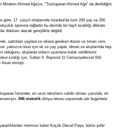
n Miralem Ahmed Ağa'ya, "Tozkoparan Ahmed Ağa" da denildiğini 
ye göre, 17. yüzyıl ortalarında İstanbul'da özel 200 yay ve 200 
çuluk sporuna rağbetin bu devirde bir hayli azaldığı dikkate 
dar dükkanı alacak genişlikte değildi.
k, sattıkları yaylara ve oklara gereken düzen ve tımarı verir, 
rer, yalnızca onun için ok ve yay yapar, idman ve atışlarında hep 
n olduğunu, atışlarda onların uyarılana kulak verdiklerini 
rekor kırdığı için, Sultan II. Bayezid 11 Cemaziyelevvel 916 
ihsan etmişti.
koparan İskender, en uzun rekorların sahibi olması yanında, en 
lamamıştır. 
846 metrelik
 dünya rekoru sayesinde adı bugünlere 
ği yararlıklardan memnun kalan Küçük Davud Paşa, bütün şehir 