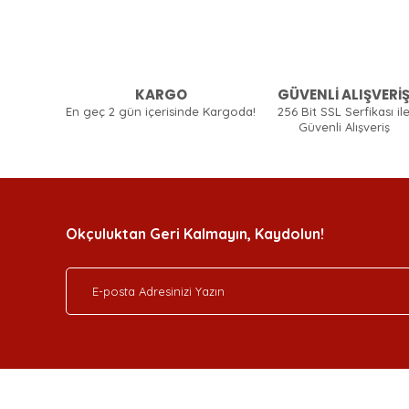
KARGO
GÜVENLİ ALIŞVERİ
En geç 2 gün içerisinde Kargoda!
256 Bit SSL Serfikası il
Güvenli Alışveriş
Okçuluktan Geri Kalmayın, Kaydolun!