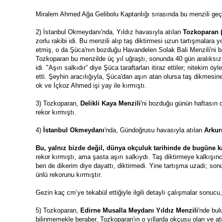
Miralem Ahmed Ağa Gelibolu Kaptanlığı sırasında bu menzili geç
2) İstanbul Okmeydanı'nda, Yıldız havasıyla atılan 
Tozkoparan (
zorlu rakibi idi. Bu menzili alıp taş diktirmesi uzun tartışmalar
etmiş, o da Şüca'nın bozduğu Havandelen Solak Bali Menzili'ni bo
Tozkoparan bu menzilde üç yıl uğraştı, sonunda 40 gün aralıksı
idi. "Aşırı salkıdır” diye Şüca taraftarları itiraz ettiler; nitek
etti. Şeyhin aracılığıyla, Şüca'dan aşırı atan olursa taş dikmesi
ok ve İçkoz Ahmed işi yay ile kırmıştı.
3) Tozkoparan, 
Delikli Kaya Menzili
'ni bozduğu günün haftasın 
rekor kırmıştı. 
4) 
İstanbul Okmeydanı
'nda, Gündoğrusu havasıyla atılan 
Arkur
Bu, yalnız bizde değil, dünya okçuluk tarihinde de bugüne 
rekor kırmıştı, ama şasta aşırı salkıydı. Taş diktirmeye kalkışın
ben de dikerim diye dayattı, diktirmedi. Yine tartışma uzadı; son
ünlü rekorunu kırmıştır. 
Gezin kaç cm’ye tekabül ettiğiyle ilgili detaylı çalışmalar sonuc
5) Tozkoparan, 
Edirne Musalla Meydanı Yıldız Menzili
'nde bul
bilinmemekle beraber, Tozkoparan'ın o yıllarda okçusu olan ve atı