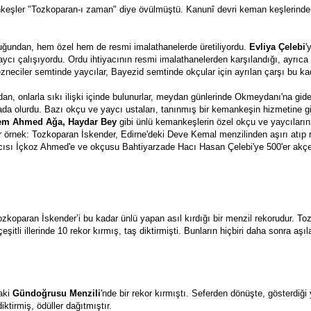
eşler "Tozkoparan-ı zaman" diye övülmüştü. Kanunî devri keman keşlerinde
lduğundan, hem özel hem de resmi imalathanelerde üretiliyordu.
 Evliya Çelebi
'
 çalışıyordu. Ordu ihtiyacının resmi imalathanelerden karşılandığı, ayrıca ok
ezneciler semtinde yaycılar, Bayezid semtinde okçular için ayrılan çarşı bu ka
 onlarla sıkı ilişki içinde bulunurlar, meydan günlerinde Okmeydanı'na gidere
ada olurdu. Bazı okçu ve yaycı ustaları, tanınmış bir kemankeşin hizmetine gi
lem Ahmed Ağa, Haydar Bey
 gibi ünlü kemankeşlerin özel okçu ve yaycılarını
Bir örnek: Tozkoparan İskender, Edirne'deki Deve Kemal menzilinden aşırı atıp 
cısı İçkoz Ahmed'e ve okçusu Bahtiyarzade Hacı Hasan Çelebi'ye 500'er akçe 
zkoparan İskender’i bu kadar ünlü yapan asıl kırdığı bir menzil rekorudur. Toz
tli illerinde 10 rekor kırmış, taş diktirmişti. Bunların hiçbiri daha sonra aşı
aki 
Gündoğrusu Menzili
'nde bir rekor kırmıştı. Seferden dönüşte, gösterdi
iktirmiş, ödüller dağıtmıştır.