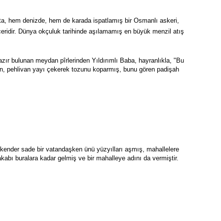
şta, hem denizde, hem de karada ispatlamış bir Osmanlı askeri, 
içeridir. Dünya okçuluk tarihinde aşılamamış en büyük menzil atış 
ır bulunan meydan pîrlerinden Yıldırımlı Baba, hayranlıkla, "Bu 
ün, pehlivan yayı çekerek tozunu koparmış, bunu gören padişah 
kender sade bir vatandaşken ünü yüzyılları aşmış, mahallelere 
akabı buralara kadar gelmiş ve bir mahalleye adını da vermiştir.