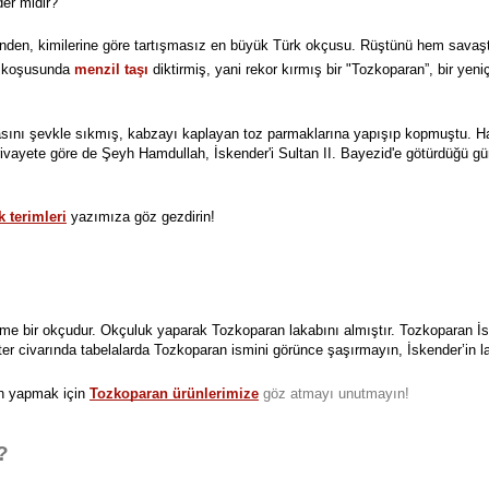
der midir?
lerinden, kimilerine göre tartışmasız en büyük Türk okçusu. Rüştünü hem sava
l koşusunda 
menzil taşı
diktirmiş, yani rekor kırmış bir "Tozkoparan”, bir yen
asını şevkle sıkmış, kabzayı kaplayan toz parmaklarına yapışıp kopmuştu. Haz
 rivayete göre de Şeyh Hamdullah, İskender'i Sultan II. Bayezid'e götürdüğü g
 terimleri
yazımıza göz gezdirin!
irme bir okçudur. Okçuluk yaparak Tozkoparan lakabını almıştır. Tozkoparan İs
erter civarında tabelalarda Tozkoparan ismini görünce şaşırmayın, İskender’in l
an yapmak için
Tozkoparan ürünlerimize
göz atmayı unutmayın!
?