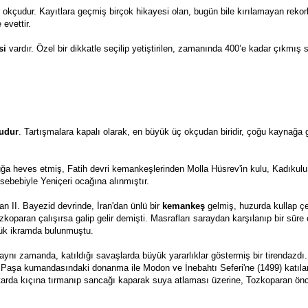
okçudur. Kayıtlara geçmiş birçok hikayesi olan, bugün bile kırılamayan rekorl
evettir. 
si
 vardır. Özel bir dikkatle seçilip yetiştirilen, zamanında 400’e kadar çıkmış s
çudur
. Tartışmalara kapalı olarak, en büyük üç okçudan biridir, çoğu kaynağa g
ğa heves etmiş, Fatih devri kemankeşlerinden Molla Hüsrev'in kulu, Kadıkulu
 sebebiyle Yeniçeri ocağına alınmıştır.
an II. Bayezid devrinde, İran'dan ünlü bir 
kemankeş
 gelmiş, huzurda kullap çek
paran çalışırsa galip gelir demişti. Masrafları saraydan karşılanıp bir süre ç
üyük ikramda bulunmuştu.
aynı zamanda, katıldığı savaşlarda büyük yararlıklar göstermiş bir tirendazdı.
Paşa kumandasındaki donanma ile Modon ve İnebahtı Seferi'ne (1499) katıla
ştarda kıçına tırmanıp sancağı kaparak suya atlaması üzerine, Tozkoparan önc