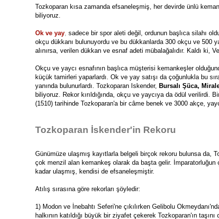
Tozkoparan kısa zamanda efsaneleşmiş, her devirde ünlü kemank
biliyoruz. 
Ok ve yay
, 
sadece bir spor aleti değil, ordunun başlıca silahı o
okçu dükkanı bulunuyordu ve bu dükkanlarda 300 okçu ve 500 yaycı
alınırsa, verilen dükkan ve esnaf adeti mübalağalıdır. Kaldı ki, V
Okçu ve yaycı esnafının başlıca müşterisi kemankeşler olduğundan,
küçük tamirleri yaparlardı. 
Ok ve yay
 satışı da çoğunlukla bu sır
yanında bulunurlardı. Tozkoparan Iskender, 
Bursalı Şüca, Mira
biliyoruz. Rekor kırıldığında, okçu ve yaycıya da ödül verilirdi. 
(1510) tarihinde Tozkoparan'a bir câme benek ve 3000 akçe, yay
Tozkoparan İskender'in Rekoru
Günümüze ulaşmış kayıtlarla belgeli birçok rekoru bulunsa da, To
çok menzil alan kemankeş olarak da başta gelir. İmparatorluğun çeşi
kadar ulaşmış, kendisi de efsaneleşmiştir.
Atılış sırasına göre rekorları şöyledir: 
1) Modon ve İnebahtı Seferi'ne çıkılırken Gelibolu Okmeydanı'nd
halkının katıldığı büyük bir ziyafet çekerek Tozkoparan'ın taşını d